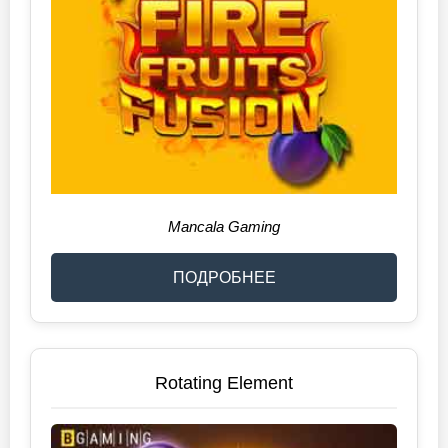
Mancala Gaming
ПОДРОБНЕЕ
Rotating Element