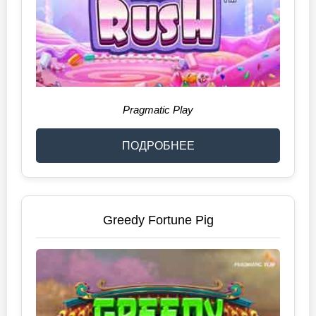
Pragmatic Play
ПОДРОБНЕЕ
Greedy Fortune Pig