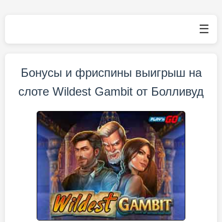
☰
Бонусы и фриспины выигрыш на
слоте Wildest Gambit от Болливуд