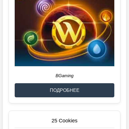
BGaming
ПОДРОБНЕЕ
25 Cookies