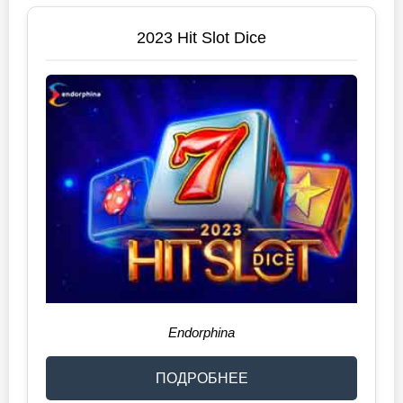
2023 Hit Slot Dice
Endorphina
ПОДРОБНЕЕ