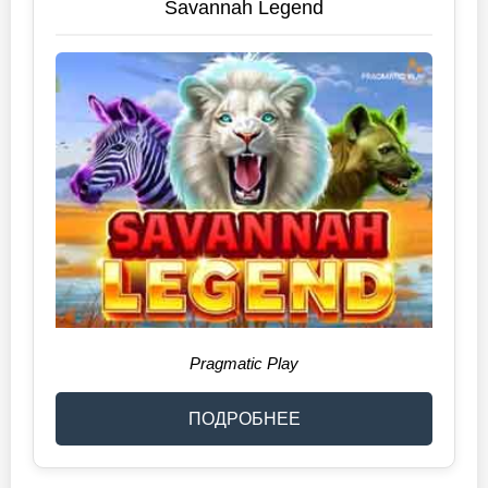
Savannah Legend
Pragmatic Play
ПОДРОБНЕЕ