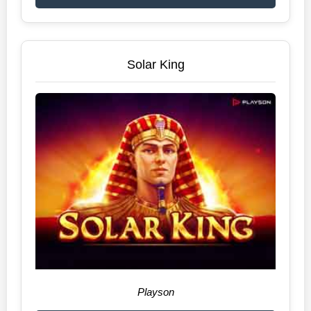
Solar King
Playson