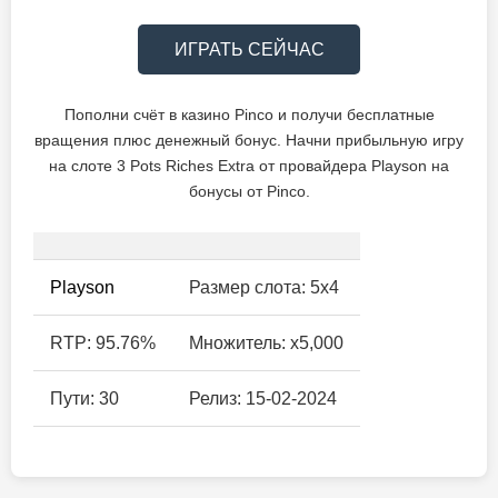
ИГРАТЬ СЕЙЧАС
Пополни счёт в казино Pinco и получи бесплатные
вращения плюс денежный бонус. Начни прибыльную игру
на слоте 3 Pots Riches Extra от провайдера Playson на
бонусы от Pinco.
Playson
Размер слота: 5x4
RTP: 95.76%
Множитель: x5,000
Пути: 30
Релиз: 15-02-2024