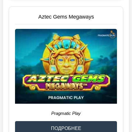
Aztec Gems Megaways
Pragmatic Play
ПОДРОБНЕЕ