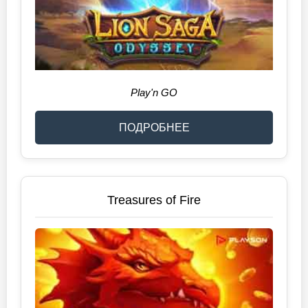
Play'n GO
ПОДРОБНЕЕ
Treasures of Fire