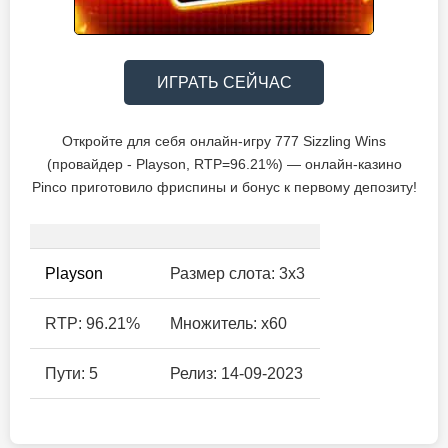
ИГРАТЬ СЕЙЧАС
Откройте для себя онлайн-игру 777 Sizzling Wins
(провайдер - Playson, RTP=96.21%) — онлайн-казино
Pinco приготовило фриспины и бонус к первому депозиту!
Playson
Размер слота: 3x3
RTP: 96.21%
Множитель: x60
Пути: 5
Релиз: 14-09-2023