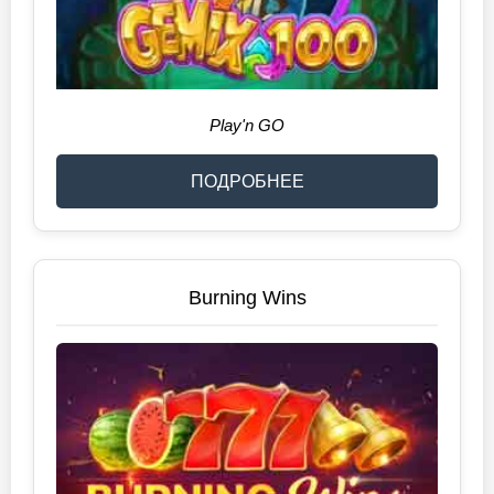
Play'n GO
ПОДРОБНЕЕ
Burning Wins