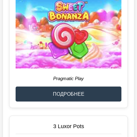
Pragmatic Play
ПОДРОБНЕЕ
3 Luxor Pots