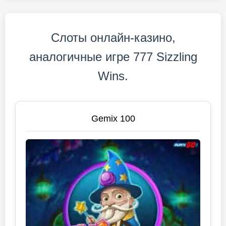
Слоты онлайн-казино,
аналогичные игре 777 Sizzling
Wins.
Gemix 100