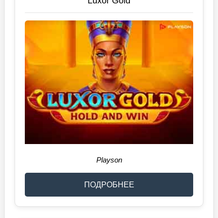
Luxor Gold
Playson
ПОДРОБНЕЕ