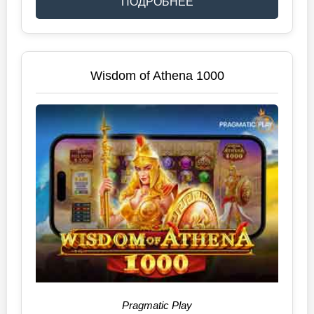
ПОДРОБНЕЕ
Wisdom of Athena 1000
Pragmatic Play