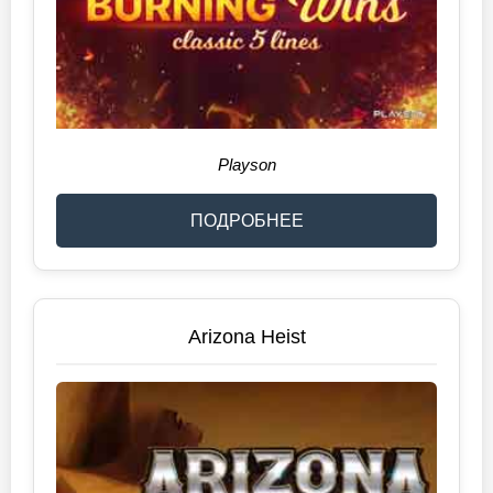
Playson
ПОДРОБНЕЕ
Arizona Heist