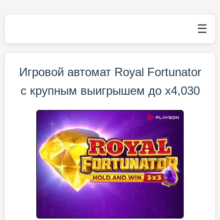
☰
Игровой автомат Royal Fortunator
с крупным выигрышем до x4,030