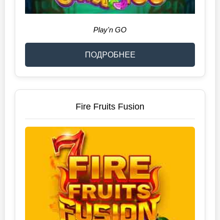
Play'n GO
ПОДРОБНЕЕ
Fire Fruits Fusion