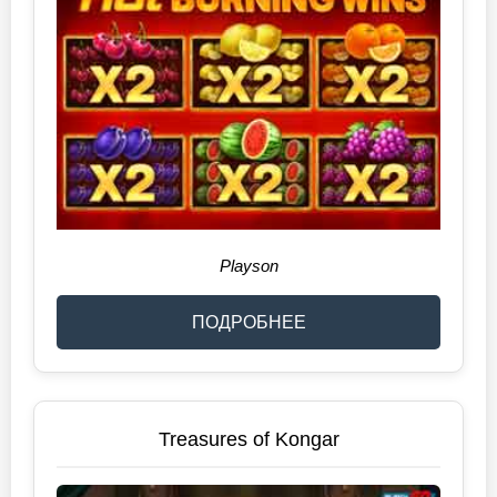
Playson
ПОДРОБНЕЕ
Treasures of Kongar