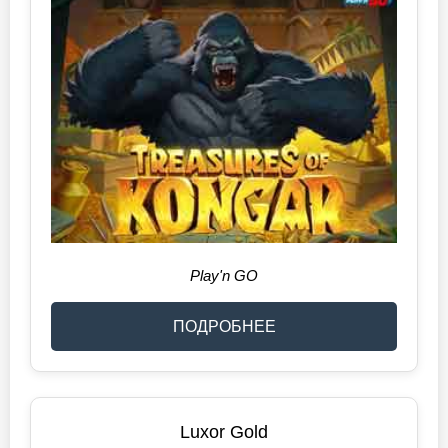
Play'n GO
ПОДРОБНЕЕ
Luxor Gold