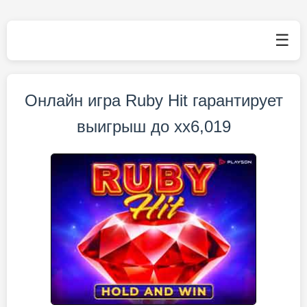
☰
Онлайн игра Ruby Hit гарантирует
выигрыш до хx6,019