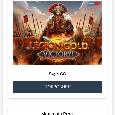
Play'n GO
ПОДРОБНЕЕ
Mammoth Peak