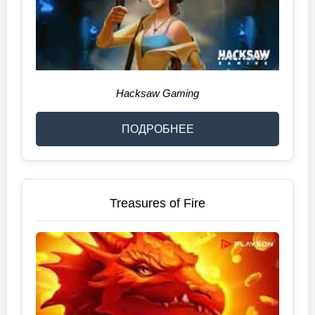
Hacksaw Gaming
ПОДРОБНЕЕ
Treasures of Fire