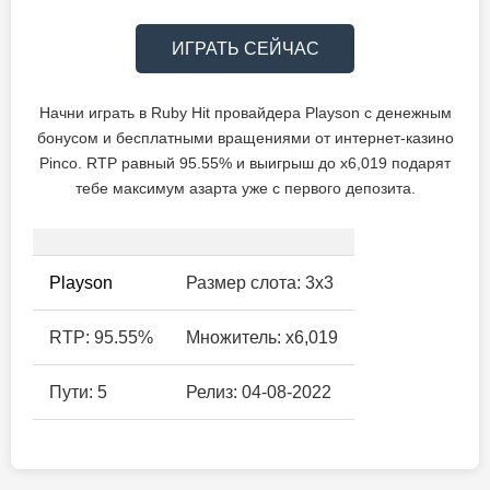
ИГРАТЬ СЕЙЧАС
Начни играть в Ruby Hit провайдера Playson с денежным
бонусом и бесплатными вращениями от интернет-казино
Pinco. RTP равный 95.55% и выигрыш до x6,019 подарят
тебе максимум азарта уже с первого депозита.
Playson
Размер слота: 3x3
RTP: 95.55%
Множитель: x6,019
Пути: 5
Релиз: 04-08-2022