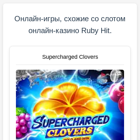
Онлайн-игры, схожие со слотом
онлайн-казино Ruby Hit.
Supercharged Clovers