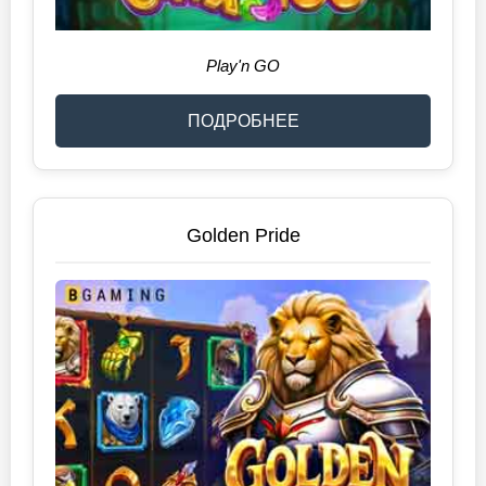
Play'n GO
ПОДРОБНЕЕ
Golden Pride