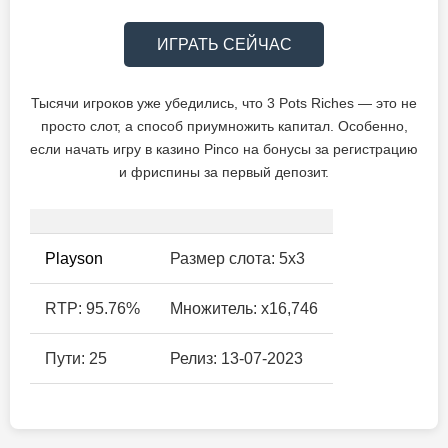
ИГРАТЬ СЕЙЧАС
Тысячи игроков уже убедились, что 3 Pots Riches — это не
просто слот, а способ приумножить капитал. Особенно,
если начать игру в казино Pinco на бонусы за регистрацию
и фриспины за первый депозит.
Playson
Размер слота: 5x3
RTP: 95.76%
Множитель: x16,746
Пути: 25
Релиз: 13-07-2023