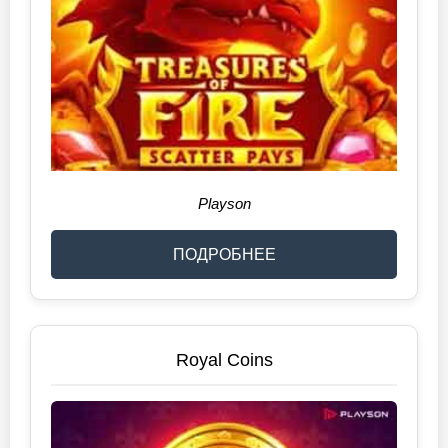
Playson
ПОДРОБНЕЕ
Royal Coins