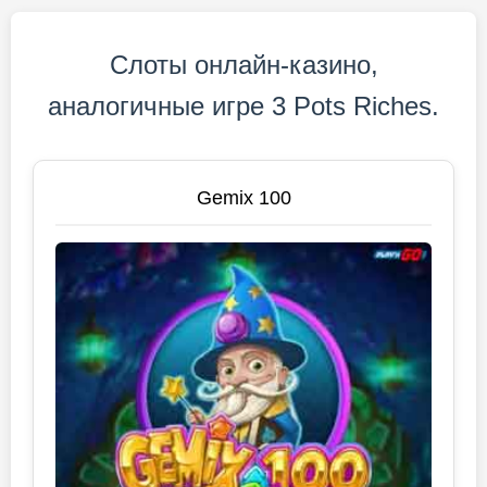
Слоты онлайн-казино,
аналогичные игре 3 Pots Riches.
Gemix 100