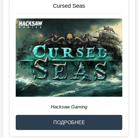
Cursed Seas
Hacksaw Gaming
ПОДРОБНЕЕ