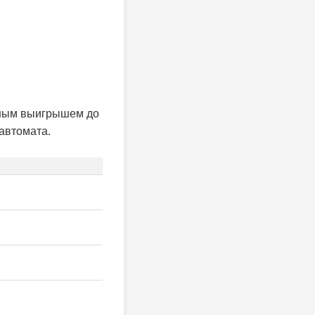
ьным выигрышем до
 автомата.