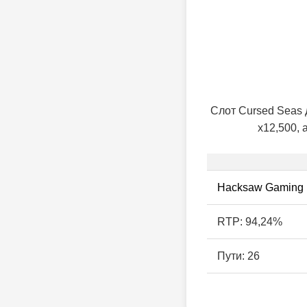
Слот Cursed Seas
x12,500, 
Hacksaw Gaming
RTP: 94,24%
Пути: 26