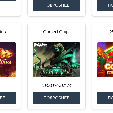
ПОДРОБНЕЕ
П
ins
Cursed Crypt
2
Hacksaw Gaming
ЕЕ
ПОДРОБНЕЕ
П