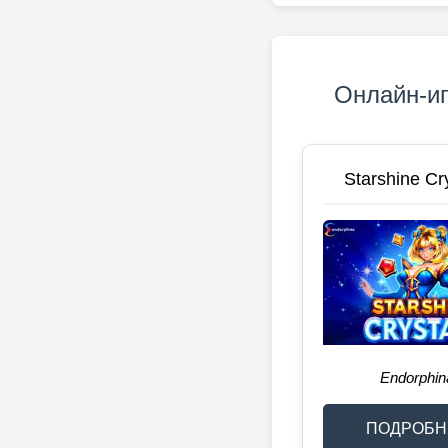
Онлайн-иг
Starshine Cr
Endorphin
ПОДРОБН