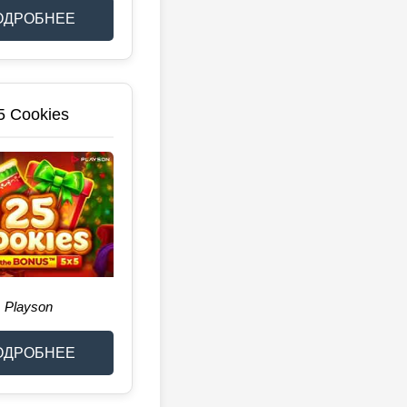
ОДРОБНЕЕ
5 Cookies
Playson
ОДРОБНЕЕ