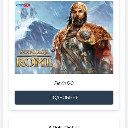
Play'n GO
ПОДРОБНЕЕ
3 Pots Riches