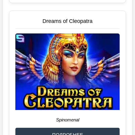
Dreams of Cleopatra
Spinomenal