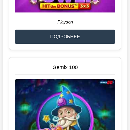
Playson
ПОДРОБНЕЕ
Gemix 100