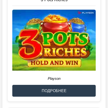
Playson
ПОДРОБНЕЕ