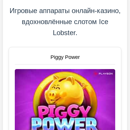
Игровые аппараты онлайн-казино,
вдохновлённые слотом Ice
Lobster.
Piggy Power