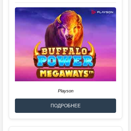
Playson
ПОДРОБНЕЕ