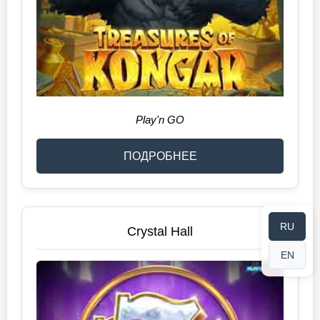
Play'n GO
ПОДРОБНЕЕ
RU
Crystal Hall
EN