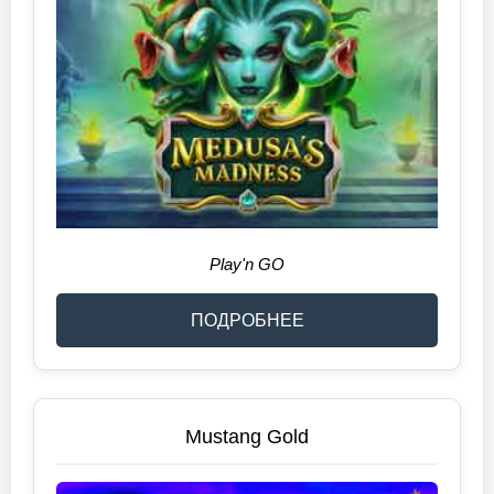
Play'n GO
ПОДРОБНЕЕ
Mustang Gold