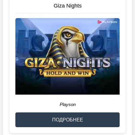
Giza Nights
Playson
ПОДРОБНЕЕ