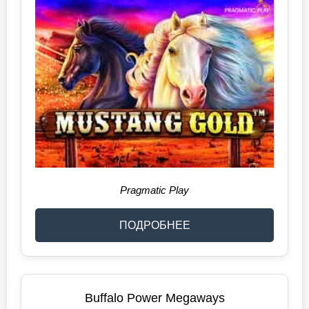
Pragmatic Play
ПОДРОБНЕЕ
Buffalo Power Megaways