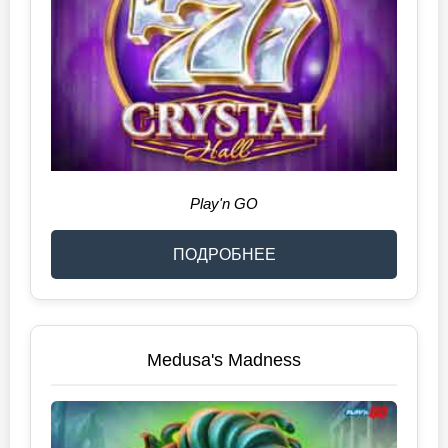
Play'n GO
ПОДРОБНЕЕ
Medusa's Madness