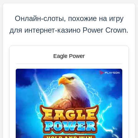
Онлайн-слоты, похожие на игру
для интернет-казино Power Crown.
Eagle Power