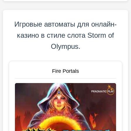
Игровые автоматы для онлайн-
казино в стиле слота Storm of
Olympus.
Fire Portals