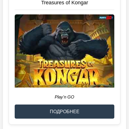
Treasures of Kongar
Play'n GO
ПОДРОБНЕЕ