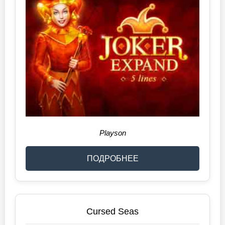
Playson
ПОДРОБНЕЕ
Cursed Seas