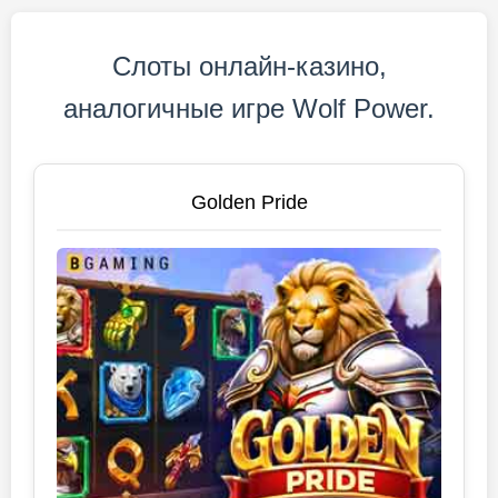
Слоты онлайн-казино,
аналогичные игре Wolf Power.
Golden Pride