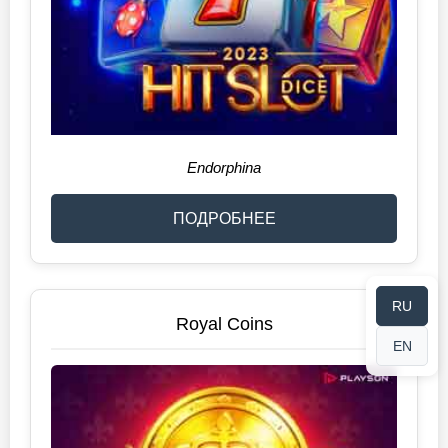
Endorphina
ПОДРОБНЕЕ
RU
Royal Coins
EN