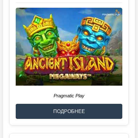
Pragmatic Play
ПОДРОБНЕЕ