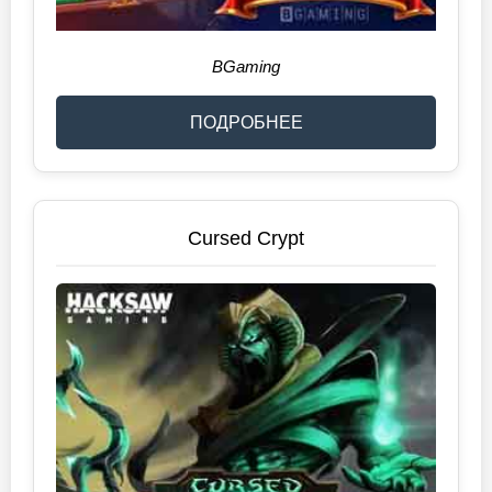
BGaming
ПОДРОБНЕЕ
Cursed Crypt