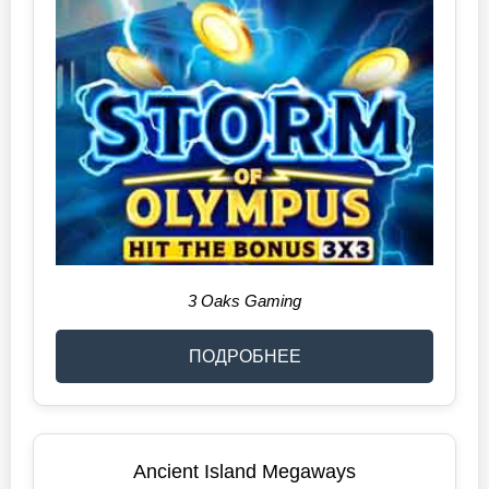
3 Oaks Gaming
ПОДРОБНЕЕ
Ancient Island Megaways