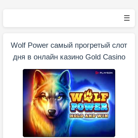
☰
Wolf Power самый прогретый слот
дня в онлайн казино Gold Casino