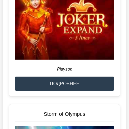
Playson
ПОДРОБНЕЕ
Storm of Olympus