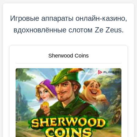
Игровые аппараты онлайн-казино,
вдохновлённые слотом Ze Zeus.
Sherwood Coins