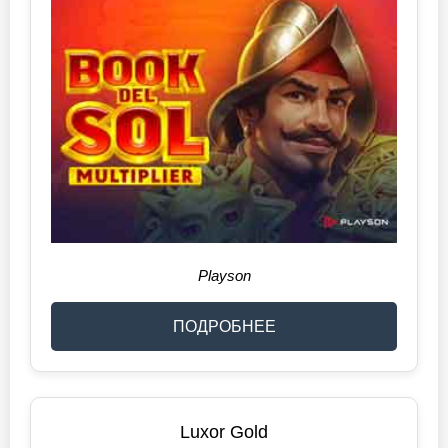
Playson
ПОДРОБНЕЕ
Luxor Gold