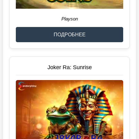
Playson
ПОДРОБНЕЕ
Joker Ra: Sunrise