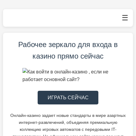
☰
Рабочее зеркало для входа в
казино прямо сейчас
ИГРАТЬ СЕЙЧАС
Онлайн-казино задает новые стандарты в мире азартных
интернет-развлечений, объединяя премиальную
коллекцию игровых автоматов с передовыми IT-