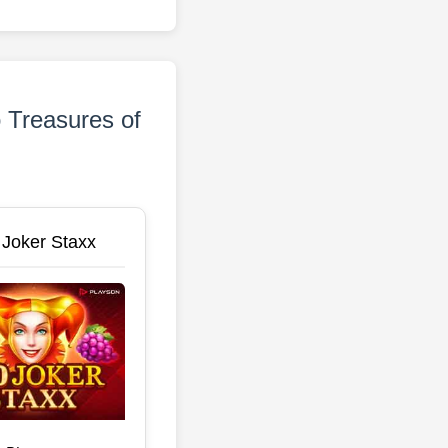
Treasures of
 Joker Staxx