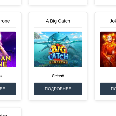
hrone
A Big Catch
Jo
l
Betsoft
ЕЕ
ПОДРОБНЕЕ
П