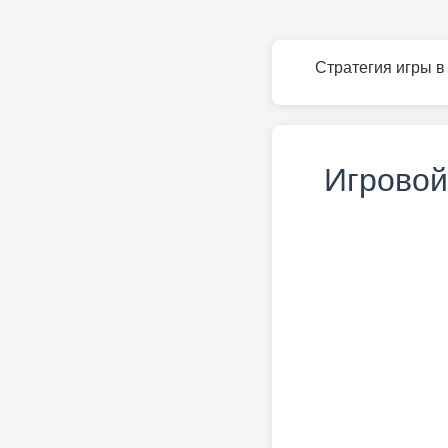
Стратегия игры в
Игровой