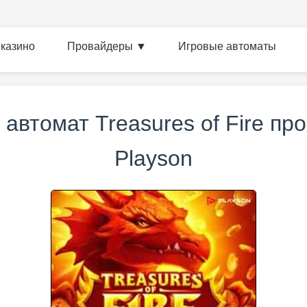
 казино
Провайдеры ▼
Игровые автоматы
 автомат Treasures of Fire пр
Playson