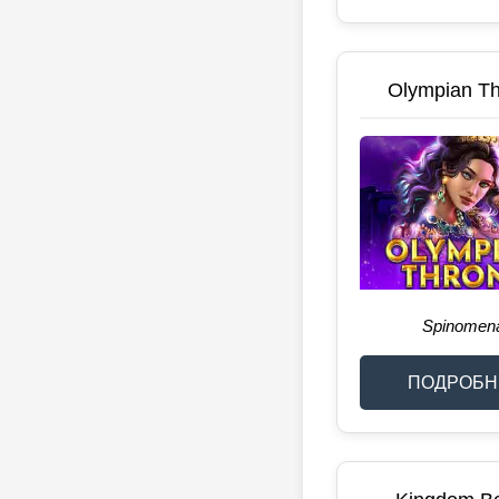
Olympian T
Spinomena
ПОДРОБН