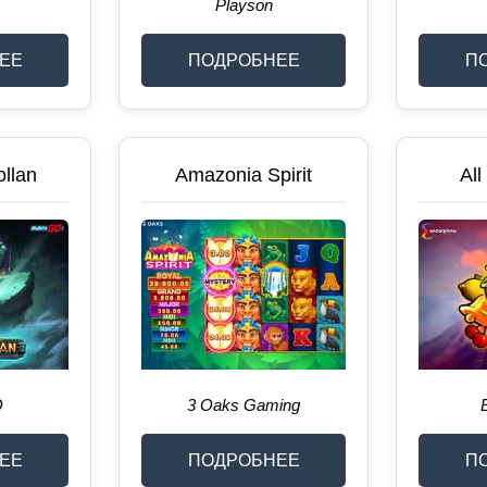
Playson
ЕЕ
ПОДРОБНЕЕ
П
ollan
Amazonia Spirit
Al
O
3 Oaks Gaming
ЕЕ
ПОДРОБНЕЕ
П